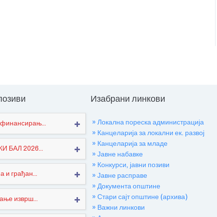
 позиви
Изабрани линкови
» Локална пореска администрација
финансирањ...
» Канцеларија за локални ек. развој
» Канцеларија за младе
 БАЛ 2026...
» Јавне набавке
» Конкурси, јавни позиви
 и грађан...
» Јавне расправе
» Документа општине
» Стари сајт општине (архива)
ање изврш...
» Важни линкови