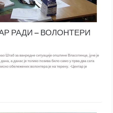
АР РАДИ – ВОЛОНТЕРИ
рао Штаб за ванредне ситуације општине Власотинце, јуче је
дана, а данас је толико позива било само у прва два сата
исно обележених волонтера је на терену. -Центар је