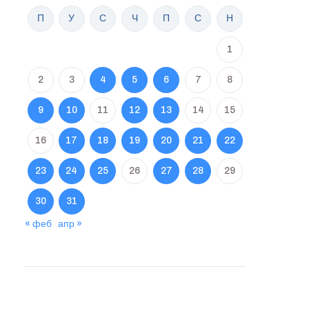
П
У
С
Ч
П
С
Н
1
2
3
4
5
6
7
8
9
10
11
12
13
14
15
16
17
18
19
20
21
22
23
24
25
26
27
28
29
30
31
« феб
апр »