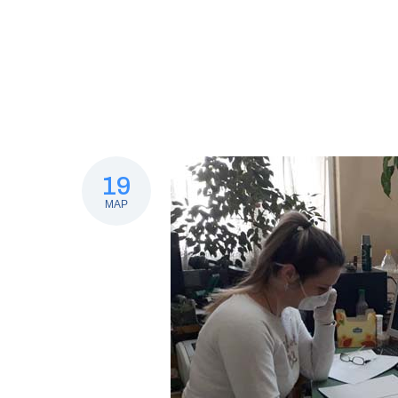
19
МАР