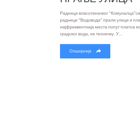
Радници власотиначког “Комуналца”сино
радници “Водовода” прали улице и плат
најфреквентнија места попут платоа и
градског вода, не техничку. У...
Опширније