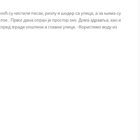
ћ су чистили песак, ризлу и шодер са улица, а за њима су
ое . Првог дана опран је простор око Дома здравља, као и
спред зграде општине и главне улице. -Користимо воду из