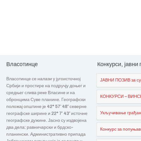
Власотинце
Конкурси, јавни
Власотинце се налази у југоисточној
ЈАВНИ ПОЗИВ за су
Србији и простире на подручју доњег и
средњег слива реке Власине и на
КОНКУРСИ – ВИНСКИ
обронцима Суве планине. Географски
положај општине је 42° 57′ 48″ северне
Укључивање грађана
географске ширине и 22° 7′ 43″ источне
географске дужине. Јасно су издвојена
два дела: равничарски и брдско-
Конкурс за попуњав
планински. Административно припада