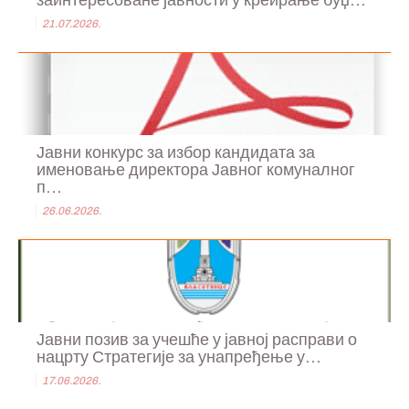
заинтересоване јавности у креирање буџ...
21.07.2026.
Јавни конкурс за избор кандидата за
именовање директора Јавног комуналног
п...
26.06.2026.
Јавни позив за учешће у јавној расправи о
нацрту Стратегије за унапређење у...
17.06.2026.