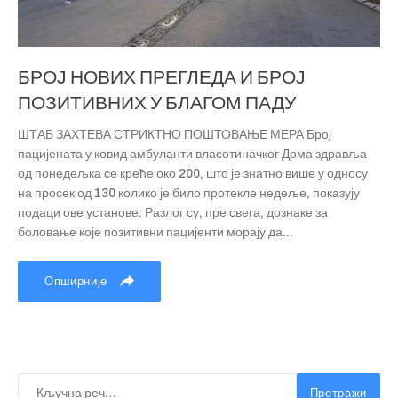
БРОЈ НОВИХ ПРЕГЛЕДА И БРОЈ
ПОЗИТИВНИХ У БЛАГОМ ПАДУ
ШТАБ ЗАХТЕВА СТРИКТНО ПОШТОВАЊЕ МЕРА Број
пацијената у ковид амбуланти власотиначког Дома здравља
од понедељка се креће око 200, што је знатно више у односу
на просек од 130 колико је било протекле недеље, показују
подаци ове установе. Разлог су, пре свега, дознаке за
боловање које позитивни пацијенти морају да...
Опширније
Претражи