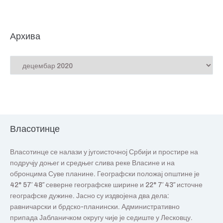
Архива
Власотинце
Власотинце се налази у југоисточној Србији и простире на
подручју доњег и средњег слива реке Власине и на
обронцима Суве планине. Географски положај општине је
42° 57′ 48″ северне географске ширине и 22° 7′ 43″ источне
географске дужине. Јасно су издвојена два дела:
равничарски и брдско-планински. Административно
припада Јабланичком округу чије је седиште у Лесковцу.