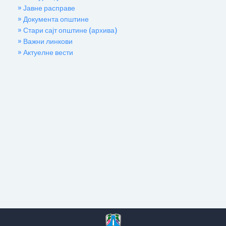
» Јавне расправе
» Документа општине
» Стари сајт општине (архива)
» Важни линкови
» Актуелне вести