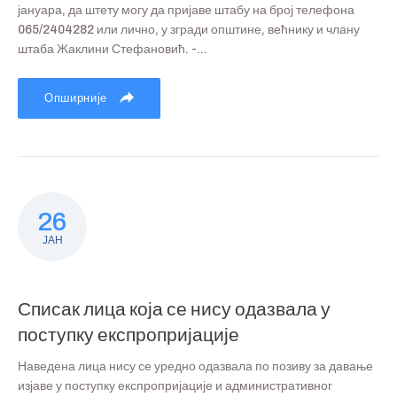
јануара, да штету могу да пријаве штабу на број телефона
065/2404282 или лично, у згради општине, већнику и члану
штаба Жаклини Стефановић. -...
Опширније
26
ЈАН
Списак лица која се нису одазвала у
поступку експропријације
Наведена лица нису се уредно одазвала по позиву за давање
изјаве у поступку експропријације и административног