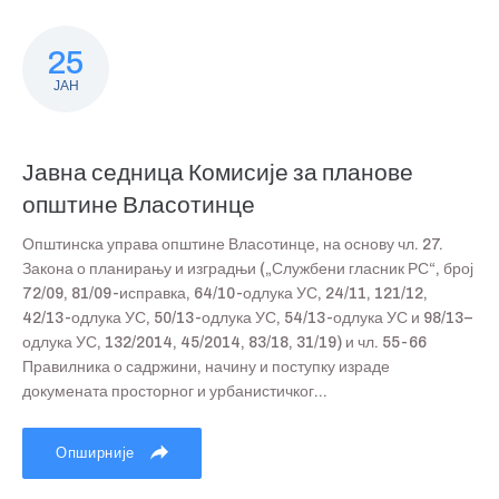
25
ЈАН
Јавна седница Комисије за планове
општине Власотинце
Општинска управа општине Власотинце, на основу чл. 27.
Закона о планирању и изградњи („Службени гласник РС“, број
72/09, 81/09-исправка, 64/10-одлука УС, 24/11, 121/12,
42/13-одлука УС, 50/13-одлука УС, 54/13-одлука УС и 98/13–
одлука УС, 132/2014, 45/2014, 83/18, 31/19) и чл. 55-66
Правилника о садржини, начину и поступку израде
докумената просторног и урбанистичког...
Опширније