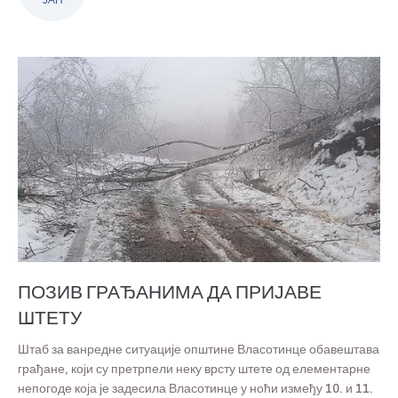
ЈАН
ПОЗИВ ГРАЂАНИМА ДА ПРИЈАВЕ
ШТЕТУ
Штаб за ванредне ситуације општине Власотинце обавештава
грађане, који су претрпели неку врсту штете од елементарне
непогоде која је задесила Власотинце у ноћи између 10. и 11.