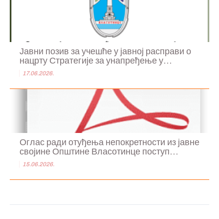
Јавни позив за учешће у јавној расправи о
нацрту Стратегије за унапређење у...
17.06.2026.
Оглас ради отуђења непокретности из јавне
својине Општине Власотинце поступ...
15.06.2026.