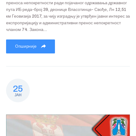
преноса непокретности ради појачаног одржавања државног
пута ИБ реда-број 39, деонице Власотинце- Свође, Л= 12,51
км Геовизија 2017, за чију изградњу је утврђен јавни интерес за
експропријацију и административни пренос непокретност
чланом 74. Закона...
Опширније
25
ЈАН