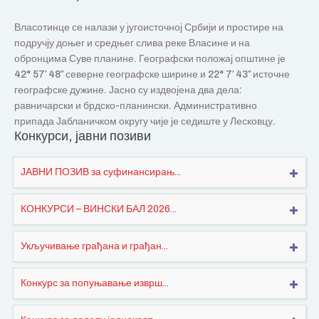
Власотинце се налази у југоисточној Србији и простире на
подручју доњег и средњег слива реке Власине и на
обронцима Суве планине. Географски положај општине је
42° 57′ 48″ северне географске ширине и 22° 7′ 43″ источне
географске дужине. Јасно су издвојена два дела:
равничарски и брдско-планински. Административно
припада Јабланичком округу чије је седиште у Лесковцу.
Конкурси, јавни позиви
ЈАВНИ ПОЗИВ за суфинансирањ...
КОНКУРСИ – ВИНСКИ БАЛ 2026...
Укључивање грађана и грађан...
Конкурс за попуњавање изврш...