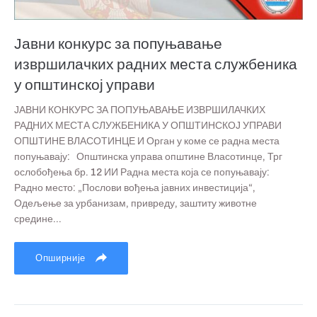
Јавни конкурс за попуњавање
извршилачких радних места службеника
у општинској управи
ЈАВНИ КОНКУРС ЗА ПОПУЊАВАЊЕ ИЗВРШИЛАЧКИХ
РАДНИХ МЕСТА СЛУЖБЕНИКА У ОПШТИНСКОЈ УПРАВИ
ОПШТИНЕ ВЛАСОТИНЦЕ И Орган у коме се радна места
попуњавају: Општинска управа општине Власотинце, Трг
ослобођења бр. 12 ИИ Радна места која се попуњавају:
Радно место: „Послови вођења јавних инвестиција“,
Одељење за урбанизам, привреду, заштиту животне
средине...
Опширније