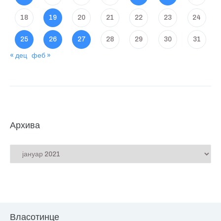
18
19
20
21
22
23
24
25
26
27
28
29
30
31
« дец
феб »
Архива
Власотинце