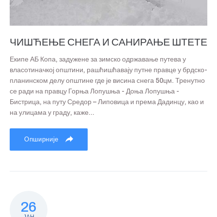
ЧИШЋЕЊЕ СНЕГА И САНИРАЊЕ ШТЕТЕ
Екипе АБ Копа, задужене за зимско одржавање путева у
власотиначкој општини, рашћишћавају путне правце у брдско-
планинском делу општине где је висина снега 50цм. Тренутно
се ради на правцу Горња Лопушња - Доња Лопушња -
Бистрица, на путу Средор – Липовица и према Дадинцу, као и
на улицама у граду, каже...
Опширније
26