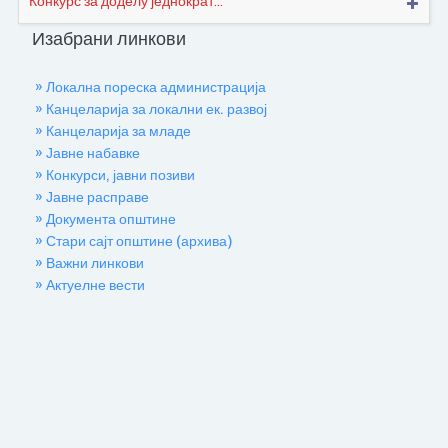
Конкурс за доделу једнократ...
Изабрани линкови
» Локална пореска администрација
» Канцеларија за локални ек. развој
» Канцеларија за младе
» Јавне набавке
» Конкурси, јавни позиви
» Јавне расправе
» Документа општине
» Стари сајт општине (архива)
» Важни линкови
» Актуелне вести