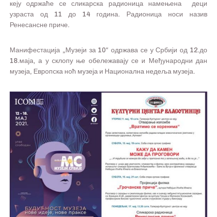
кеју одржаће се сликарска радионица намењена деци
узраста од 11 до 14 година. Радионица носи назив
Ренесансне приче.
Манифестација „Музеји за 10“ одржава се у Србији од 12.до
18.маја, а у склопу ње обележавају се и Међународни дан
музеја, Европска ноћ музеја и Национална недеља музеја.