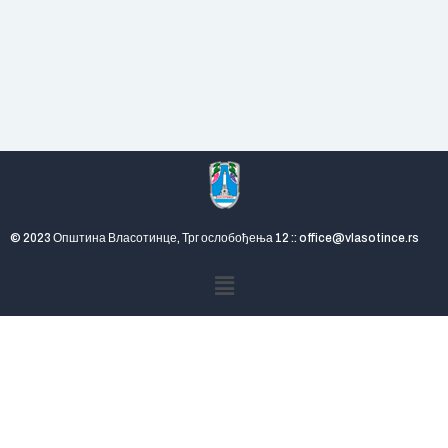
© 2023 Општина Власотинце, Трг ослобођења 12 :: office@vlasotince.rs