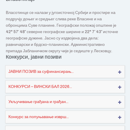
Власотинце се налази у југоисточној Србији и простире на
подручју доњег и средњег слива реке Власине и на
обронцима Суве планине. Географски положај општине је
42° 57′ 48″ северне географске ширине и 22° 7′ 43″ источне
географске дужине. Јасно су издвојена два дела:
равничарски и брдско-планински. Административно
припада Јабланичком округу чије је седиште у Лесковцу.
Конкурси, јавни позиви
ЈАВНИ ПОЗИВ за суфинансирањ...
КОНКУРСИ – ВИНСКИ БАЛ 2026...
Укључивање грађана и грађан...
Конкурс за попуњавање изврш...