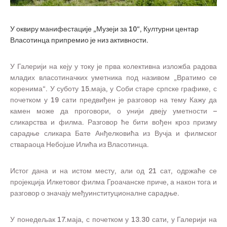
У оквиру манифестације „Музеји за 10“, Културни центар
Власотинца припремио је низ активности.
У Галерији на кеју у току је прва колективна изложба радова
младих власотиначких уметника под називом „Вратимо се
коренима“. У суботу 15.маја, у Соби старе српске графике, с
почетком у 19 сати предвиђен је разговор на тему Кажу да
камен може да проговори, о унији двеју уметности –
сликарства и филма. Разговор ће бити вођен кроз призму
сарадње сликара Бате Анђелковића из Вучја и филмског
ствараоца Небојше Илића из Власотинца.
Истог дана и на истом месту, али од 21 сат, одржаће се
пројекција Илкетовог филма Гроачанске приче, а након тога и
разговор о значају међуинституционалне сарадње.
У понедељак 17.маја, с почетком у 13.30 сати, у Галерији на