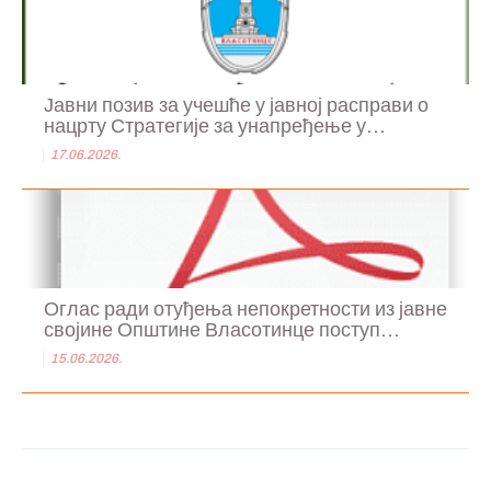
Јавни позив за учешће у јавној расправи о
нацрту Стратегије за унапређење у...
17.06.2026.
Оглас ради отуђења непокретности из јавне
својине Општине Власотинце поступ...
15.06.2026.