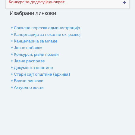
Конкурс за доделу једнократ...
Изабрани линкови
» Локална пореска администрација
» Канцеларија за локални ек. развој
» Канцеларија за младе
» Јавне набавке
» Конкурси, јавни позиви
» Јавне расправе
» Документа општине
» Стари сајт општине (архива)
» Важни линкови
» Актуелне вести