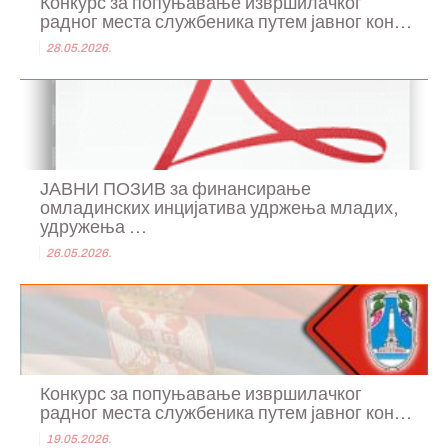
Конкурс за попуњавање извршилачког
радног места службеника путем јавног кон...
28.05.2026.
ЈАВНИ ПОЗИВ за финансирање
омладинских инцијатива удржења младих,
удружења ...
26.05.2026.
Конкурс за попуњавање извршилачког
радног места службеника путем јавног кон...
19.05.2026.