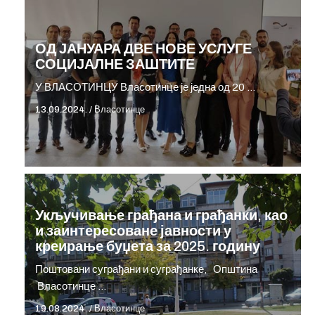
ОД ЈАНУАРА ДВЕ НОВЕ УСЛУГЕ
СОЦИЈАЛНЕ ЗАШТИТЕ
У ВЛАСОТИНЦУ Власотинце је једна од 20 …
13.09.2024.
/
Власотинце
Укључивање грађана и грађанки, као
и заинтересоване јавности у
креирање буџета за 2025. годину
Поштовани суграђани и суграђанке, Општина
Власотинце …
19.08.2024.
/
Власотинце