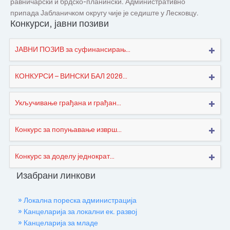
равничарски и брдско-планински. Административно
припада Јабланичком округу чије је седиште у Лесковцу.
Конкурси, јавни позиви
ЈАВНИ ПОЗИВ за суфинансирањ...
КОНКУРСИ – ВИНСКИ БАЛ 2026...
Укључивање грађана и грађан...
Конкурс за попуњавање изврш...
Конкурс за доделу једнократ...
Изабрани линкови
» Локална пореска администрација
» Канцеларија за локални ек. развој
» Канцеларија за младе