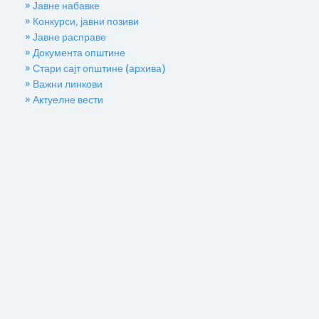
» Јавне набавке
» Конкурси, јавни позиви
» Јавне расправе
» Документа општине
» Стари сајт општине (архива)
» Важни линкови
» Актуелне вести