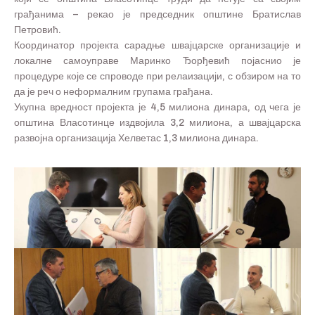
грађанима – рекао је председник општине Братислав
Петровић.
Координатор пројекта сарадње швајцарске организације и
локалне самоуправе Маринко Ђорђевић појаснио је
процедуре које се спроводе при релаизацији, с обзиром на то
да је реч о неформалним групама грађана.
Укупна вредност пројекта је 4,5 милиона динара, од чега је
општина Власотинце издвојила 3,2 милиона, а швајцарска
развојна организација Хелветас 1,3 милиона динара.