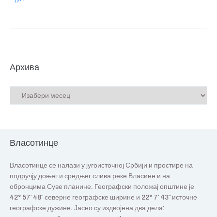
Архива
Власотинце
Власотинце се налази у југоисточној Србији и простире на
подручју доњег и средњег слива реке Власине и на
обронцима Суве планине. Географски положај општине је
42° 57′ 48″ северне географске ширине и 22° 7′ 43″ источне
географске дужине. Јасно су издвојена два дела: