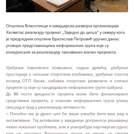
Општина Власотинце и швајцарска развојна организација
Хелветас реализују пројекат „Заједно до циља“ у оквиру кога
је председник општине Братислав Петровић уручио данас
уговоре представницима неформалних група које су
конкурисале за реализацију такозваних малих пројеката.
Уређење парковских површина, садња дрвећа, уређење
просторија у сеоским спортским клубовима, уређење платоа
испред ОТП банке, набавка спортских реквизита и слично
пројекти су које су кандидовале неформалне групе грађана.
До 90 посто вредности пројекта може бити финансирано
средствима пројекта, а чланови неформалних група улажу
свој рад и труд у реализацију активности.
– Посебно ми је драго што ће ваше учешће бити ваш рад и
ангажовање. Тај активизам у заједници доприноси решавању
неких локалних проблема, али и унапређује партнерски однос
који се општина Власотинце труди да негује са својим