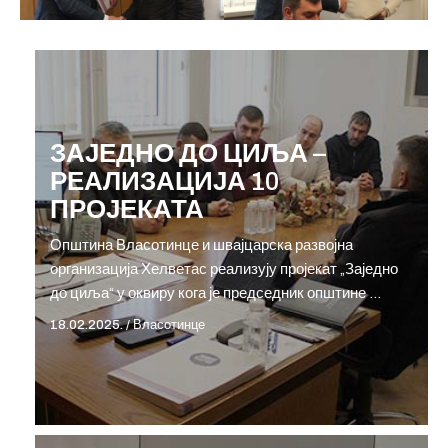
ЗАЈЕДНО ДО ЦИЉА –
РЕАЛИЗАЦИЈА 10
ПРОЈЕКАТА
Општина Власотинце и швајцарска развојна
организација Хелветас реализују пројекат „Заједно
до циља“ у оквиру кога је председник општине …
18.02.2025.
/
Власотинце