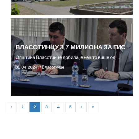
ВЛАСОТИНЦУ 3,7 МИЛИОНА ЗА ГИС
Општина Власотинце добила је нешто више од …
01.04.2024.
/
Власотинце
‹
1
2
3
4
5
›
»